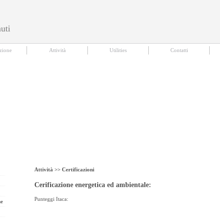
uti
ties
|
Contatti
zione
Attività
Utilities
Contatti
Attività >>
Certificazioni
Cerificazione energetica ed ambientale:
Punteggi Itaca:
ne