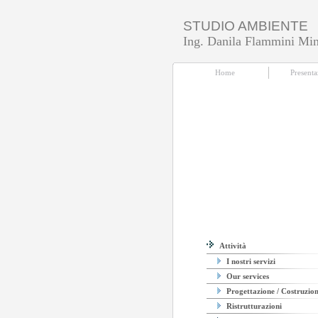
STUDIO AMBIENTE
Ing. Danila Flammini Min
Home
|
Presentazione
|
Attività
|
Utili
Home
Presenta
Attività
I nostri servizi
Our services
Progettazione / Costruzio
Ristrutturazioni