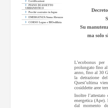
Certificazioni
PIANO DI ASSETTO
URBANISTICO
Decret
Perché costruire in legno
S
EMERGENZA Sisma Abruzzo
CORSO Legno e BIOedilizia
Su manutenzi
ma solo s
L’ecobonus per 
prolungato fino al
anno, fino al 30 G
la detrazione d
Quest’ultima vien
cosiddette aree terr
Inoltre l’attestato
energetica (Ape). 
dal momento dell