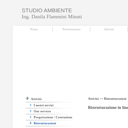
STUDIO AMBIENTE
Ing. Danila Flammini Minuti
Home
|
Presentazione
|
Attività
|
Utilities
|
Contatti
Home
Presentazione
Attività
Attività >>
Ristrutturazioni
Attività
I nostri servizi
Ristrutturazione in line
Our services
Progettazione / Costruzione
Ristrutturazioni